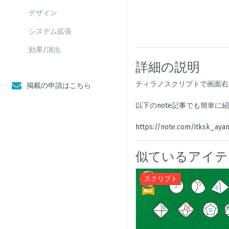
デザイン
システム拡張
効果/演出
詳細の説明
ティラノスクリプトで画面右
掲載の申請はこちら
以下のnote記事でも簡単に
https://note.com/itksk_ay
似ているアイテ
スクリプト