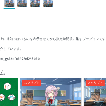
上に通知っぽいものを表示させてから指定時間後に消すプラグインです
紹介しています。
ame_gsk/n/n6492ef248b6b
ム
スクリプト
スクリプト