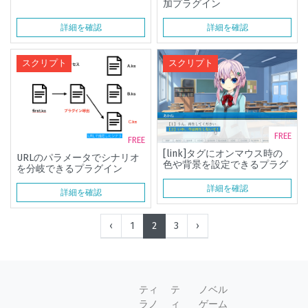
加プラグイン
詳細を確認
詳細を確認
スクリプト
スクリプト
FREE
FREE
[link]タグにオンマウス時の
URLのパラメータでシナリオ
色や背景を設定できるプラグ
を分岐できるプラグイン
イン
詳細を確認
詳細を確認
‹
1
2
3
›
ティ
テ
ノベル
ラノ
ィ
ゲーム