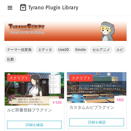
Tyrano Plugin Library
テーマ一括変換
エディタ
Live2D
Emote
セルアニメ
ルビ
乱数
スクリプト
スクリプト
FREE
￥500
カスタムルビプラグイン
ルビ辞書登録プラグイン
詳細を確認
詳細を確認